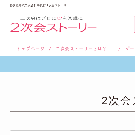
格安結婚式二次会幹事代行 2次会ストーリー
サロン紹介
会社概要
お客様の声
よくあるご質問
2次