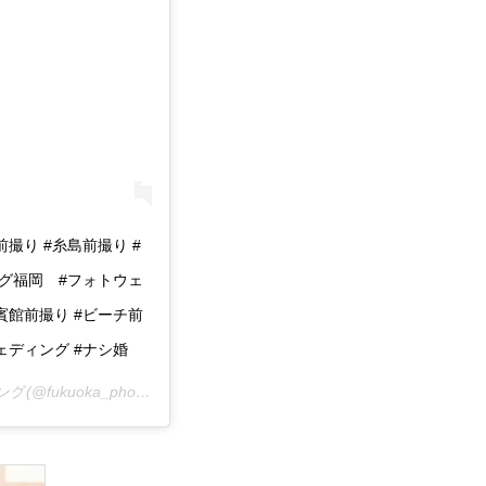
前撮り #糸島前撮り #
グ福岡 #フォトウェ
賓館前撮り #ビーチ前
ディング #ナシ婚
ング
(@fukuoka_photo_wedding)がシェアした投稿 –
2020年 5月月10