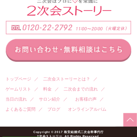
トップページ
／
二次会ストーリーとは？
／
ゲームリスト
／
料金
／
二次会までの流れ
／
当日の流れ
／
サロン紹介
／
お客様の声
／
よくあるご質問
／
ブログ
オンラインアルバム
Copyright © 2017 格安結婚式二次会幹事代行
2次会ストーリー. All Rights Reserved.