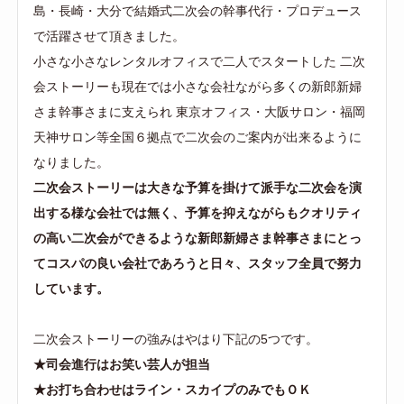
島・長崎・大分で結婚式二次会の幹事代行・プロデュース
で活躍させて頂きました。
小さな小さなレンタルオフィスで二人でスタートした 二次
会ストーリーも現在では小さな会社ながら多くの新郎新婦
さま幹事さまに支えられ 東京オフィス・大阪サロン・福岡
天神サロン等全国６拠点で二次会のご案内が出来るように
なりました。
二次会ストーリーは大きな予算を掛けて派手な二次会を演
出する様な会社では無く、予算を抑えながらもクオリティ
の高い二次会ができるような新郎新婦さま幹事さまにとっ
てコスパの良い会社であろうと日々、スタッフ全員で努力
しています。
二次会ストーリーの強みはやはり下記の5つです。
★司会進行はお笑い芸人が担当
★お打ち合わせはライン・スカイプのみでもＯＫ