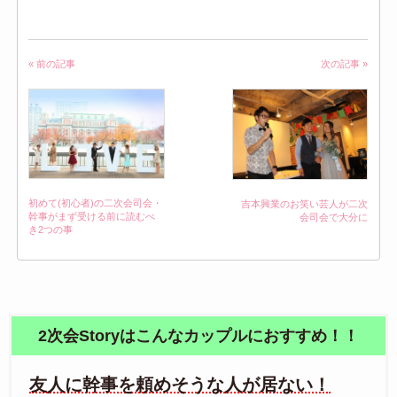
« 前の記事
次の記事 »
初めて(初心者)の二次会司会・
吉本興業のお笑い芸人が二次
幹事がまず受ける前に読むべ
会司会で大分に
き2つの事
2次会Storyはこんなカップルにおすすめ！！
友人に幹事を頼めそうな人が居ない！