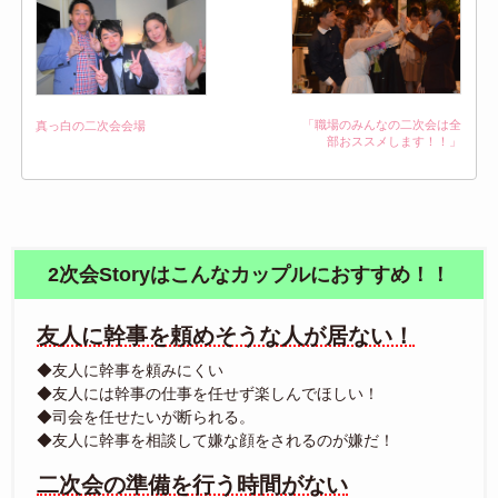
「職場のみんなの二次会は全
真っ白の二次会会場
部おススメします！！」
2次会Storyはこんなカップルにおすすめ！！
友人に幹事を頼めそうな人が居ない！
◆友人に幹事を頼みにくい
◆友人には幹事の仕事を任せず楽しんでほしい！
◆司会を任せたいが断られる。
◆友人に幹事を相談して嫌な顔をされるのが嫌だ！
二次会の準備を行う時間がない