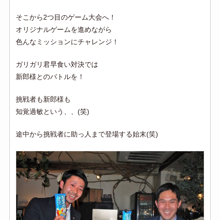
そこから2つ目のゲーム大会へ！
オリジナルゲームを進めながら
色んなミッションにチャレンジ！
ガリガリ君早食い対決では
新郎様とのバトルを！
挑戦者も新郎様も
知覚過敏という、、(笑)
途中から挑戦者に助っ人まで登場する始末(笑)