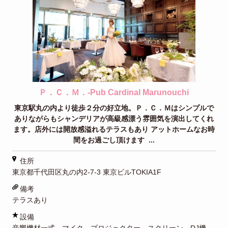
Ｐ．Ｃ．Ｍ．-Pub Cardinal Marunouchi
東京駅丸の内より徒歩２分の好立地。Ｐ．Ｃ．Ｍはシンプルで
ありながらもシャンデリアが高級感漂う雰囲気を演出してくれ
ます。店外には開放感溢れるテラスもあり アットホームなお時
間をお過ごし頂けます ...
住所
東京都千代田区丸の内2-7-3 東京ビルTOKIA1F
備考
テラスあり
設備
音響機材一式、マイク、プロジェクター、スクリーン、DJ機