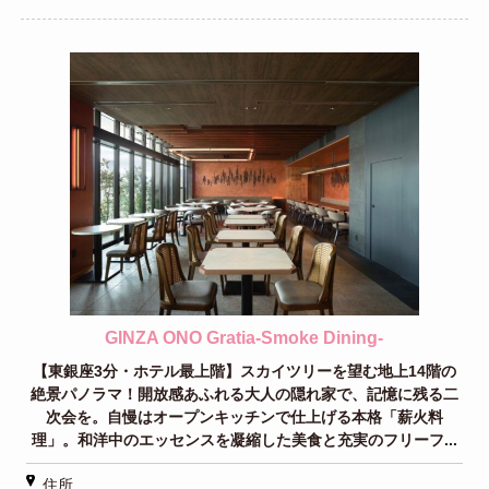
GINZA ONO Gratia‐Smoke Dining‐
【東銀座3分・ホテル最上階】スカイツリーを望む地上14階の
絶景パノラマ！開放感あふれる大人の隠れ家で、記憶に残る二
次会を。自慢はオープンキッチンで仕上げる本格「薪火料
理」。和洋中のエッセンスを凝縮した美食と充実のフリーフ...
住所