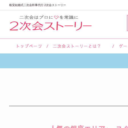
格安結婚式二次会幹事代行 2次会ストーリー
サロン紹介
会社概要
お客様の声
よくあるご質問