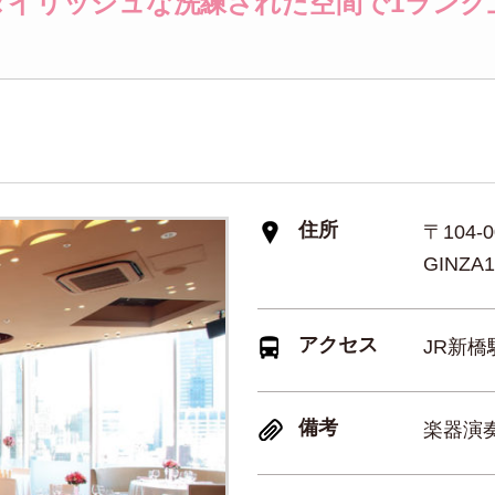
タイリッシュな洗練された空間で1ランク
住所
〒104-
GINZA1
アクセス
JR新
備考
楽器演