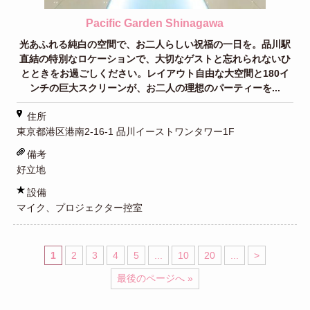
Pacific Garden Shinagawa
光あふれる純白の空間で、お二人らしい祝福の一日を。品川駅
直結の特別なロケーションで、大切なゲストと忘れられないひ
とときをお過ごしください。レイアウト自由な大空間と180イ
ンチの巨大スクリーンが、お二人の理想のパーティーを...
住所
東京都港区港南2-16-1 品川イーストワンタワー1F
備考
好立地
設備
マイク、プロジェクター控室
1
2
3
4
5
...
10
20
...
>
最後のページへ »