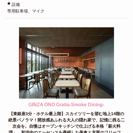
設備
専用駐車場、マイク
GINZA ONO Gratia‐Smoke Dining‐
【東銀座3分・ホテル最上階】スカイツリーを望む地上14階の
絶景パノラマ！開放感あふれる大人の隠れ家で、記憶に残る二
次会を。自慢はオープンキッチンで仕上げる本格「薪火料
理」。和洋中のエッセンスを凝縮した美食と充実のフリーフ...