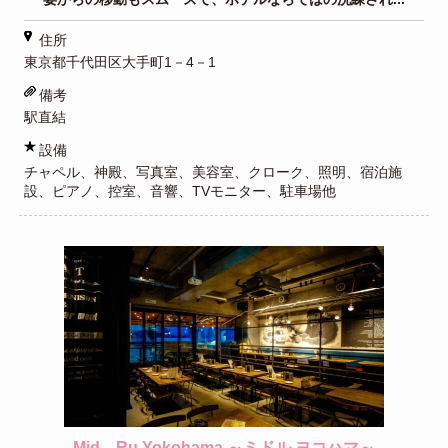
住所
東京都千代田区大手町1－4－1
備考
駅直結
設備
チャペル、神殿、写真室、美容室、クローク、照明、宿泊施
設、ピアノ、控室、音響、TVモニター、駐車場他
Mid．Ru Yokohama ～ミドル ヨコハマ～