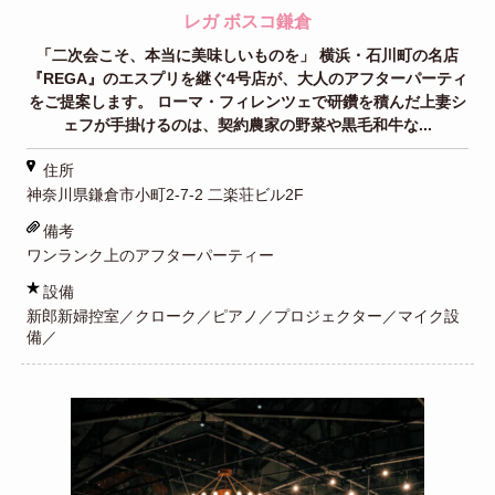
レガ ボスコ鎌倉
「二次会こそ、本当に美味しいものを」 横浜・石川町の名店
『REGA』のエスプリを継ぐ4号店が、大人のアフターパーティ
をご提案します。 ローマ・フィレンツェで研鑽を積んだ上妻シ
ェフが手掛けるのは、契約農家の野菜や黒毛和牛な...
住所
神奈川県鎌倉市小町2-7-2 二楽荘ビル2F
備考
ワンランク上のアフターパーティー
設備
新郎新婦控室／クローク／ピアノ／プロジェクター／マイク設
備／