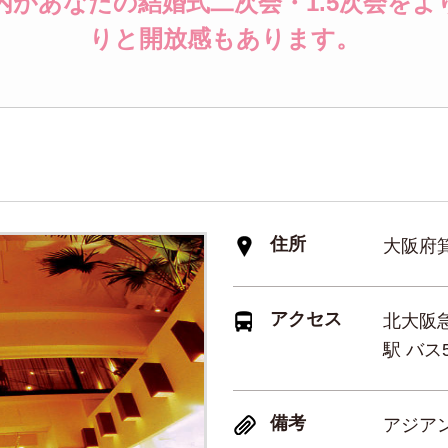
があなたの結婚式二次会・1.5次会を
りと開放感もあります。
住所
大阪府箕
アクセス
北大阪急
駅 バス
備考
アジア