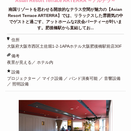
Asian Resort Terrace ARTERRA ～アルテラ～
南国リゾートを思わせる開放的なテラス空間が魅力の【Asian
Resort Terrace ARTERRA】では、リラックスした雰囲気の中
でゲストと過ごす、アットホームな2次会パーティーが叶いま
す。肥後橋駅から直結してお...
住所
大阪府大阪市西区土佐堀1-2-1APAホテル大阪肥後橋駅前店30F
備考
夜景が見える／ ホテル内
設備
プロジェクター ／ マイク設備 ／ バンド演奏可能 ／ 音響設備
／ 照明設備