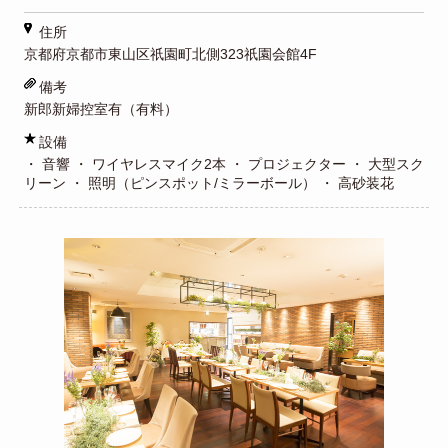
住所
京都府京都市東山区祇園町北側323祇園会館4F
備考
新郎新婦控室有（有料）
設備
・ 音響 ・ ワイヤレスマイク2本 ・ プロジェクター ・ 大型スク
リーン ・ 照明（ピンスポット/ミラーボール） ・ 高砂装花