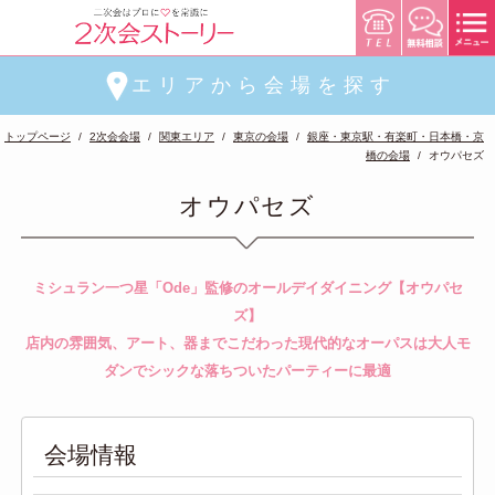
エリアから会場を探す
トップページ
2次会会場
関東エリア
東京の会場
銀座・東京駅・有楽町・日本橋・京
橋の会場
オウパセズ
オウパセズ
ミシュラン一つ星「Ode」監修のオールデイダイニング【オウパセ
ズ】
店内の雰囲気、アート、器までこだわった現代的なオーパスは大人モ
ダンでシックな落ちついたパーティーに最適
会場情報