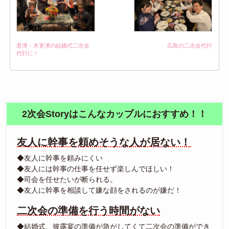
君津・木更津の結婚式二次会
広島の二次会代行
代行に！
2次会Storyはこんなカップルにおすすめ！！
友人に幹事を頼めそうな人が居ない！
◆友人に幹事を頼みにくい
◆友人には幹事の仕事を任せず楽しんでほしい！
◆司会を任せたいが断られる。
◆友人に幹事を相談して嫌な顔をされるのが嫌だ！
二次会の準備を行う時間がない
◆結婚式、披露宴の準備が急がしてくて二次会の準備ができ