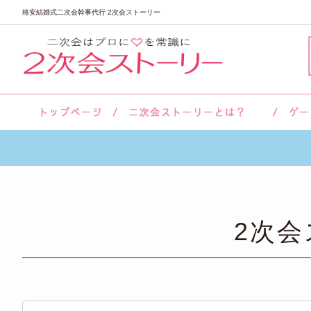
格安結婚式二次会幹事代行 2次会ストーリー
サロン紹介
会社概要
お客様の声
よくあるご質問
2次