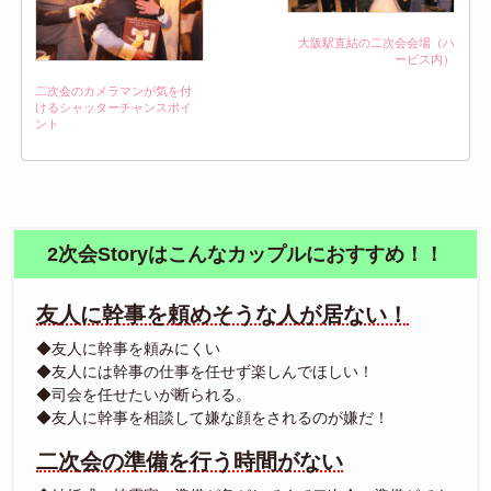
大阪駅直結の二次会会場（ハ
ービス内）
二次会のカメラマンが気を付
けるシャッターチャンスポイ
ント
2次会Storyはこんなカップルにおすすめ！！
友人に幹事を頼めそうな人が居ない！
◆友人に幹事を頼みにくい
◆友人には幹事の仕事を任せず楽しんでほしい！
◆司会を任せたいが断られる。
◆友人に幹事を相談して嫌な顔をされるのが嫌だ！
二次会の準備を行う時間がない