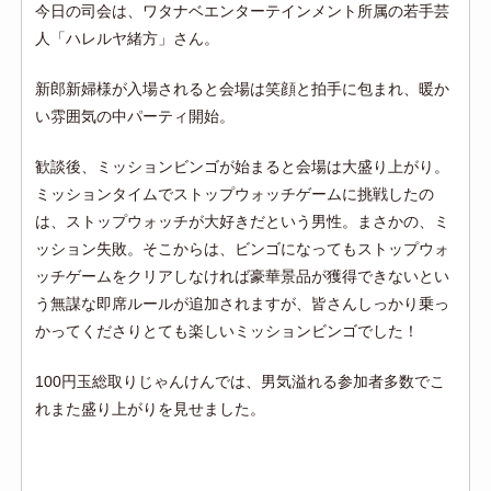
今日の司会は、ワタナベエンターテインメント所属の若手芸
人「ハレルヤ緒方」さん。
新郎新婦様が入場されると会場は笑顔と拍手に包まれ、暖か
い雰囲気の中パーティ開始。
歓談後、ミッションビンゴが始まると会場は大盛り上がり。
ミッションタイムでストップウォッチゲームに挑戦したの
は、ストップウォッチが大好きだという男性。まさかの、ミ
ッション失敗。そこからは、ビンゴになってもストップウォ
ッチゲームをクリアしなければ豪華景品が獲得できないとい
う無謀な即席ルールが追加されますが、皆さんしっかり乗っ
かってくださりとても楽しいミッションビンゴでした！
100円玉総取りじゃんけんでは、男気溢れる参加者多数でこ
れまた盛り上がりを見せました。