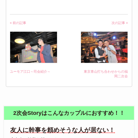
« 前の記事
次の記事 »
ユーモア江口～司会紹介～
東京青山打ち合わせからの福
岡二次会
2次会Storyはこんなカップルにおすすめ！！
友人に幹事を頼めそうな人が居ない！