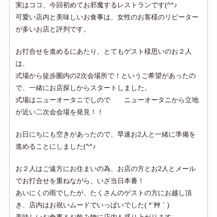
実はココ、今回初めてお邪魔するレストランです(^^♪
可愛い店内と美味しいお食事は、女性のお客様のリピーター
が多いお店と評判です。
お打合せを進めるにあたり、とてもゲスト様思いのお２人
は、
式場から徒歩圏内の2次会場所で！というご希望があったの
で、一緒にお店探しからスタートしました。
式場はニューオータニでしので ニューオータニから立地
が近い二次会会場を発見！！
お日にちにも空きがあったので、早速お2人と一緒に準備を
進めることにしました(^^♪
お２人はご遠方にお住まいの為、お店の方とお2人とメール
でお打合せを重ねながら、いざ当日本番！
あいにくの雨でしたが、たくさんのゲストの方にお越し頂
き、店内はお祝いムードでいっぱいでした( *´艸｀)