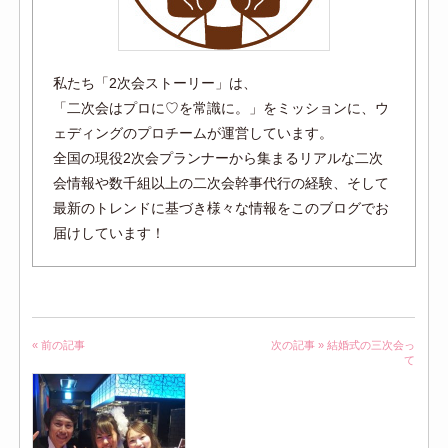
私たち「2次会ストーリー」は、
「二次会はプロに♡を常識に。」をミッションに、ウ
ェディングのプロチームが運営しています。
全国の現役2次会プランナーから集まるリアルな二次
会情報や数千組以上の二次会幹事代行の経験、そして
最新のトレンドに基づき様々な情報をこのブログでお
届けしています！
« 前の記事
次の記事 »
結婚式の三次会っ
て