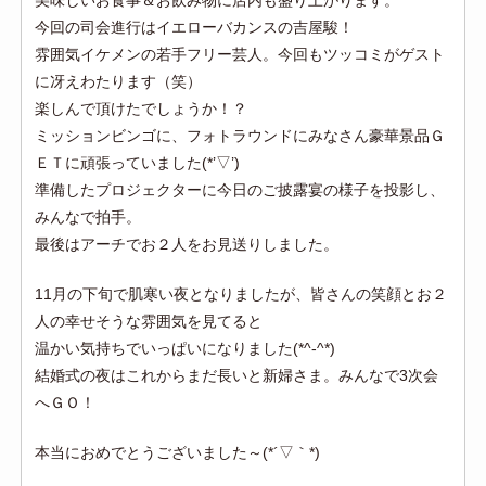
美味しいお食事＆お飲み物に店内も盛り上がります。
今回の司会進行はイエローバカンスの吉屋駿！
雰囲気イケメンの若手フリー芸人。今回もツッコミがゲスト
に冴えわたります（笑）
楽しんで頂けたでしょうか！？
ミッションビンゴに、フォトラウンドにみなさん豪華景品Ｇ
ＥＴに頑張っていました(*’▽’)
準備したプロジェクターに今日のご披露宴の様子を投影し、
みんなで拍手。
最後はアーチでお２人をお見送りしました。
11月の下旬で肌寒い夜となりましたが、皆さんの笑顔とお２
人の幸せそうな雰囲気を見てると
温かい気持ちでいっぱいになりました(*^-^*)
結婚式の夜はこれからまだ長いと新婦さま。みんなで3次会
へＧＯ！
本当におめでとうございました～(*´▽｀*)