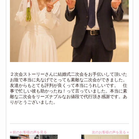
２次会ストーリーさんに結婚式二次会をお手伝いして頂いた
お陰で本当に丸なげでとっても素敵な二次会ができました。
友達からもとても評判が良くって本当にうれしいです。 仕
事で忙しい彼も助かったね！って言っていました。本当に素
敵な二次会をリーズナブルなお値段で代行頂き感謝です。あ
りがとうございました。
« 前のお客様の声を見る
次のお客様の声を見る »