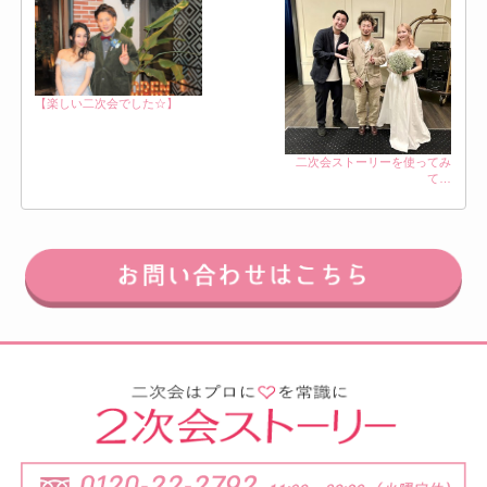
【楽しい二次会でした☆】
二次会ストーリーを使ってみ
て…