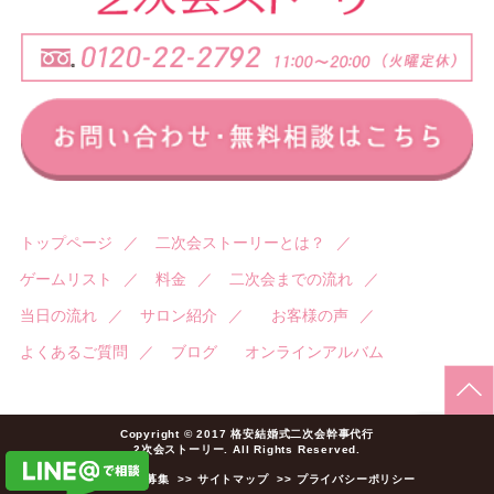
トップページ
／
二次会ストーリーとは？
／
ゲームリスト
／
料金
／
二次会までの流れ
／
当日の流れ
／
サロン紹介
／
お客様の声
／
よくあるご質問
／
ブログ
オンラインアルバム
Copyright © 2017 格安結婚式二次会幹事代行
2次会ストーリー. All Rights Reserved.
>> 加盟店様募集
>> サイトマップ
>> プライバシーポリシー