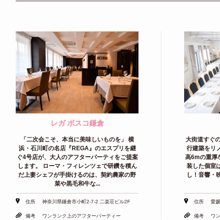
レガ ボスコ鎌倉
「二次会こそ、本当に美味しいものを」 横
大街道すぐの「
浜・石川町の名店『REGA』のエスプリを継
行建築をリ
ぐ4号店が、大人のアフターパーティをご提案
高6mの重厚
します。 ローマ・フィレンツェで研鑽を積ん
装した個室
だ上妻シェフが手掛けるのは、契約農家の野
し！音響・
菜や黒毛和牛な...
住所
神奈川県鎌倉市小町2-7-2 二楽荘ビル2F
住所
愛媛
備考
ワンランク上のアフターパーティー
備考
ワ