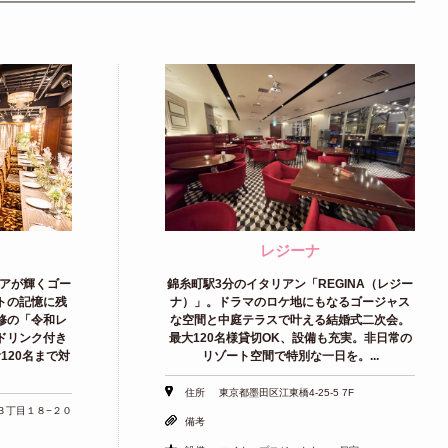
レジーナ
アが輝くゴー
錦糸町駅3分のイタリアン「REGINA（レジー
トの記憶に残
ナ）」。ドラマのロケ地にもなるゴージャス
修の「令和レ
な空間と中庭テラスで叶える結婚式二次会。
ドリンク付き
最大120名様貸切OK、設備も充実。非日常の
120名まで対
リゾート空間で特別な一日を。...
住所
東京都墨田区江東橋4-25-5 7F
３丁目１８−２０
備考