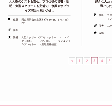
大人数のゲストも安心。プロ仕様の音響・照
好きな人た
明・大型スクリーンも完備で、余興やサプラ
過ごした
イズ演出も思いのま...
住所
〒2
らい
住所
岡山県岡山市北区本町6-36 セントラルビル
B2
備考
10
備考
設備
設備
大型スクリーンプロジェクター ・ マイ
ク（2本） ・ パソコン ・ ＣＤ＆ＤＶ
Ｄプレイヤー ・新郎新婦控室
<
1
2
3
4
5