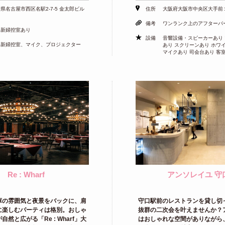
県名古屋市西区名駅2-7-5 金太郎ビル
住所
大阪府大阪市中央区大手前
備考
ワンランク上のアフターパ
郎新婦控室あり
設備
音響設備・スピーカーあり
郎新婦控室、マイク、プロジェクター
あり スクリーンあり ホワ
マイクあり 司会台あり 客
Re : Wharf
アンソレイユ 守
庫の雰囲気と夜景をバックに、肩
守口駅前のレストランを貸し切
に楽しむパーティは格別。おしゃ
抜群の二次会を叶えませんか？
然と広がる「Re : Wharf」大
はおしゃれな空間がありながら