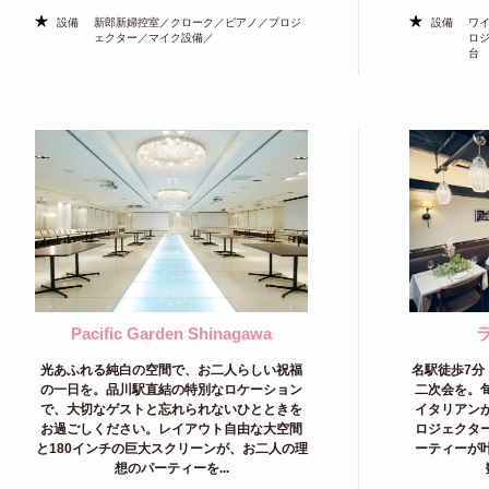
設備
新郎新婦控室／クローク／ピアノ／プロジ
設備
ワ
ェクター／マイク設備／
ロ
台
Pacific Garden Shinagawa
光あふれる純白の空間で、お二人らしい祝福
名駅徒歩7分
の一日を。品川駅直結の特別なロケーション
二次会を。
で、大切なゲストと忘れられないひとときを
イタリアン
お過ごしください。レイアウト自由な大空間
ロジェクタ
と180インチの巨大スクリーンが、お二人の理
ーティーが
想のパーティーを...