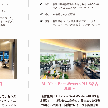
１－１－１
住所
神奈川県横浜市西区みなとみらい４-5-3 神
奈川大学 みなとみらいキャンパス 1F
ーティー
備考
20名様から貸切可能
 プロジェクター
設備
音響機材 マイク 映像機材 プロジェクタ
イトボードあり
ー、スクリーン 設備 控室・バーカウンター
室あり
口
ALLY’s ～Best Western PLUS名古
屋栄 ～
って、センス
名古屋栄「ALLY’s ～Best Western PLUS名
アンソレイユ
古屋栄～」で理想の二次会を。最大100名収容
、カジュアル
の明るい空間は、自由にレイアウト調整が可