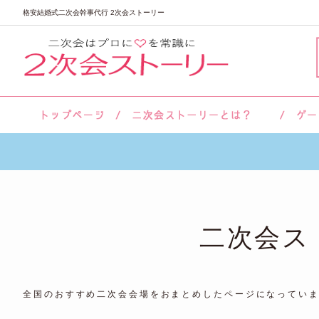
格安結婚式二次会幹事代行 2次会ストーリー
サロン紹介
会社概要
お客様の声
よくあるご質問
二次会ス
全国のおすすめ二次会会場をおまとめしたページになってい