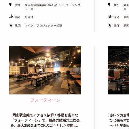
住所
東京都港区港南2-16-1 品川イーストワンタ
住所
愛知
ワー1F
1F
備考
好立地
備考
新
設備
マイク、プロジェクター控室
設備
新
フォーティーン
岡山駅直結でアクセス抜群！移動も楽々な
赤レンガ倉
「フォーティーン」で、最高の結婚式二次会
ひじ張らず
を。最大250名までOKの広々とした空間は、
べりと笑顔が自