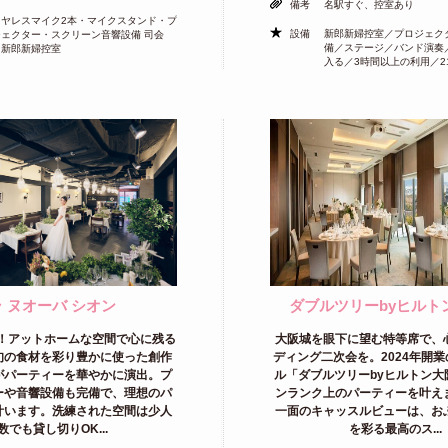
備考
名駅すぐ、控室あり
イヤレスマイク2本・マイクスタンド・プ
設備
新郎新婦控室／プロジェク
ジェクター・スクリーン音響設備 司会
備／ステージ／バンド演奏
 新郎新婦控室
入る／3時間以上の利用／2
ラ ヌオーバ シオン
ダブルツリーbyヒルト
！アットホームな空間で心に残る
大阪城を眼下に望む特等席で、
旬の食材を彩り豊かに使った創作
ディング二次会を。2024年開
がパーティーを華やかに演出。プ
ル「ダブルツリーbyヒルトン大
ーや音響設備も完備で、理想のパ
ンランク上のパーティーを叶え
叶います。洗練された空間は少人
一面のキャッスルビューは、お
数でも貸し切りOK...
を彩る最高のス...