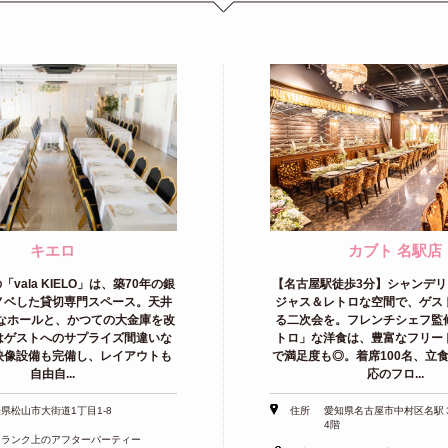
キエロ
カブト 名駅店
vala KIELO」は、築70年の銀
【名古屋駅徒歩3分】シャンデリ
ノベした貸切専門スペース。天井
ジャス＆レトロな空間で、ゲス
なホールと、かつての大金庫を改
る二次会を。フレンチシェフ監
はゲストへのサプライズ間違いな
トロ」な洋食は、豊富なフリー
映像設備も完備し、レイアウトも
で満足度も◎。着席100名、立食
自由自...
応のフロ...
県松山市大街道1丁目1-8
住所
愛知県名古屋市中村区名駅
4階
ンランク上のアフターパーティー