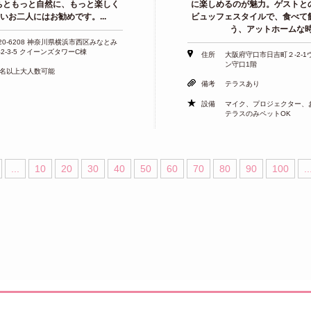
ちともっと自然に、もっと楽しく
に楽しめるのが魅力。ゲストと
いお二人にはお勧めです。...
ビュッフェスタイルで、食べて
う、アットホームな時.
20-6208 神奈川県横浜市西区みなとみ
2-3-5 クイーンズタワーC棟
住所
大阪府守口市日吉町２-2-
ン守口1階
0名以上大人数可能
備考
テラスあり
設備
マイク、プロジェクター、
テラスのみペットOK
...
10
20
30
40
50
60
70
80
90
100
..