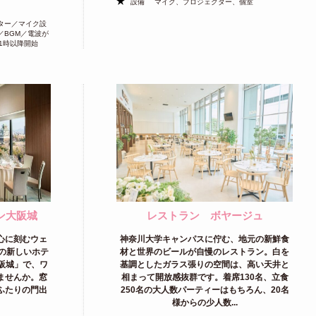
設備
マイク、プロジェクター、個室
ター／マイク設
／BGM／電波が
1時以降開始
ン大阪城
レストラン ボヤージュ
心に刻むウェ
神奈川大学キャンパスに佇む、地元の新鮮食
業の新しいホテ
材と世界のビールが自慢のレストラン。白を
阪城」で、ワ
基調としたガラス張りの空間は、高い天井と
ませんか。窓
相まって開放感抜群です。着席130名、立食
ふたりの門出
250名の大人数パーティーはもちろん、20名
様からの少人数...