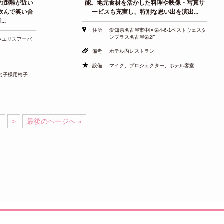
の距離が近い
能。地元食材を活かした料理や映像・写真サ
飲んで笑い合
ービスも充実し、特別な思い出を演出...
..
住所
愛知県名古屋市中区栄4-6-1ベストウェスタ
ンプラス名古屋栄2F
1ウエリスアーバ
備考
ホテル内レストラン
設備
マイク、プロジェクター、ホテル客室
お子様用椅子、
.
>
最後のページへ »