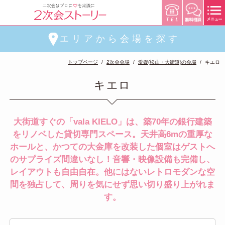
エリアから会場を探す
トップページ
2次会会場
愛媛(松山・大街道)の会場
キエロ
キエロ
大街道すぐの「vala KIELO」は、築70年の銀行建築
をリノベした貸切専門スペース。天井高6mの重厚な
ホールと、かつての大金庫を改装した個室はゲストへ
のサプライズ間違いなし！音響・映像設備も完備し、
レイアウトも自由自在。他にはないレトロモダンな空
間を独占して、周りを気にせず思い切り盛り上がれま
す。