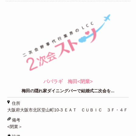
パパラギ 梅田<閉業>
梅田の隠れ家ダイニングバーで結婚式二次会を...
住所
大阪府大阪市北区堂山町10-3 ＥＡＴ ＣＵＢＩＣ ３Ｆ・４Ｆ
備考
<閉業＞