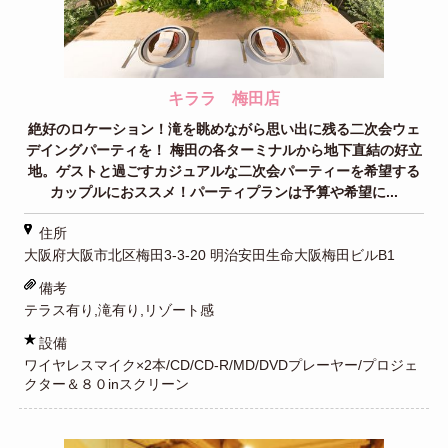
キララ 梅田店
絶好のロケーション！滝を眺めながら思い出に残る二次会ウェ
デイングパーティを！ 梅田の各ターミナルから地下直結の好立
地。ゲストと過ごすカジュアルな二次会パーティーを希望する
カップルにおススメ！パーティプランは予算や希望に...
住所
大阪府大阪市北区梅田3-3-20 明治安田生命大阪梅田ビルB1
備考
テラス有り,滝有り,リゾート感
設備
ワイヤレスマイク×2本/CD/CD-R/MD/DVDプレーヤー/プロジェ
クター＆８０inスクリーン