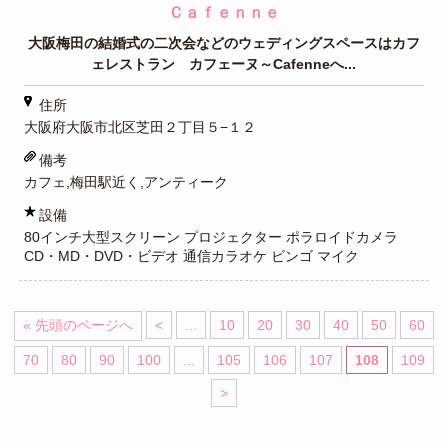
Ｃａｆｅｎｎｅ
大阪梅田の結婚式の二次会などのウェディングスペースはカフ
ェレストラン カフェーヌ～Cafenneへ...
住所
大阪府大阪市北区芝田２丁目５−１２
備考
カフェ,梅田駅近く,アンティーク
設備
80インチ大型スクリーン プロジェクター ポラロイドカメラ
CD・MD・DVD・ビデオ 通信カラオケ ビンゴ マイク
« 先頭のページへ
<
...
10
20
30
40
50
60
70
80
90
100
...
105
106
107
108
109
>