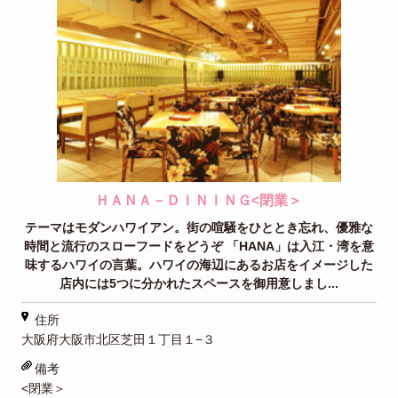
ＨＡＮＡ－ＤＩＮＩＮＧ<閉業＞
テーマはモダンハワイアン。街の喧騒をひととき忘れ、優雅な
時間と流行のスローフードをどうぞ 「HANA」は入江・湾を意
味するハワイの言葉。ハワイの海辺にあるお店をイメージした
店内には5つに分かれたスペースを御用意しまし...
住所
大阪府大阪市北区芝田１丁目１−３
備考
<閉業＞