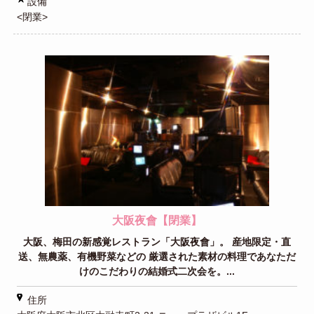
設備
<閉業>
大阪夜會【閉業】
大阪、梅田の新感覚レストラン「大阪夜會」。 産地限定・直
送、無農薬、有機野菜などの 厳選された素材の料理であなただ
けのこだわりの結婚式二次会を。...
住所