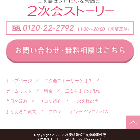
トップページ
／
二次会ストーリーとは？
／
ゲームリスト
／
料金
／
二次会までの流れ
／
当日の流れ
／
サロン紹介
／
お客様の声
／
よくあるご質問
／
ブログ
オンラインアルバム
Copyright © 2017 格安結婚式二次会幹事代行
2次会ストーリー. All Rights Reserved.