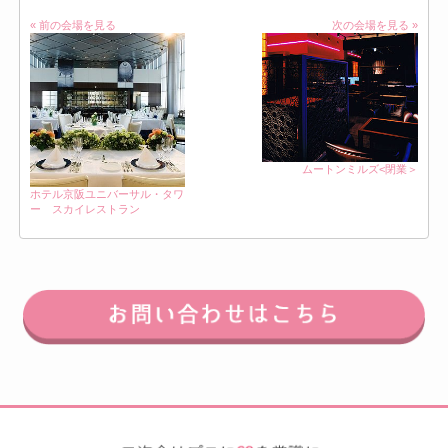
« 前の会場を見る
次の会場を見る »
ムートンミルズ<閉業＞
ホテル京阪ユニバーサル・タワ
ー スカイレストラン