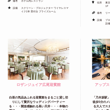
備考
ホテル内レストラン
住所
東京
1F
設備
スクリーン・プロジェクター ワイヤレスマ
イク2本 受付台 ブライズルーム
備考
リ
設備
プロ
設備
ロザンジュイア広尾迎賓館
アップステ
白亜の気品あふれる迎賓館をまるごと貸し切
「乃木坂駅」
りにして贅沢なウェディングパーティー
徒歩5分のメ
を・・・開放感触れる高い天井・・・本物の
る大人でス