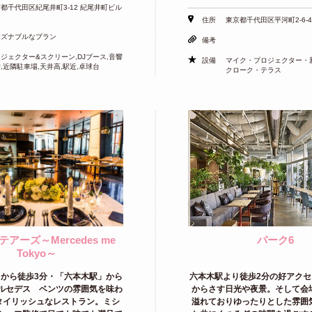
都千代田区紀尾井町3-12 紀尾井町ビル
住所
東京都千代田区平河町2-6-
ーズナブルなプラン
備考
ジェクター&スクリーン,DJブース,音響
設備
マイク・プロジェクター・
,近隣駐車場,天井高,駅近,卓球台
クローク・テラス
アーズ～Mercedes me
パーク6
Tokyo～
から徒歩3分・「六本木駅」から
六本木駅より徒歩2分の好アクセ
ルセデス ベンツの雰囲気を味わ
からさす日光や夜景。そして会
タイリッシュなレストラン。ミシ
溢れておりゆったりとした雰囲