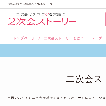
格安結婚式二次会幹事代行 2次会ストーリー
サロン紹介
会社概要
お客様の声
よくあるご質問
二次会ス
全国のおすすめ二次会会場をおまとめしたページになってい