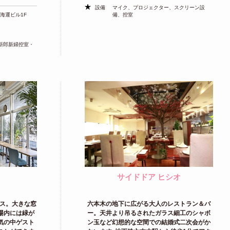
設備
マイク、プロジェクター、スクリーン設
4海運ビル1F
備、控室
新郎新婦控室・
サイドドア ヒシオ
ス。大きな窓
六本木の地下に広がる大人のレストラン＆バ
場内には緑が
ー。天井より吊るされたガラス細工のシャボ
気の中ゲスト
ン玉など幻想的な空間での結婚式二次会がか