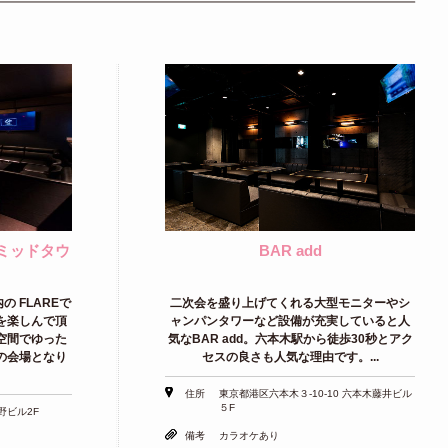
木ミッドタウ
BAR add
 FLAREで
二次会を盛り上げてくれる大型モニターやシ
を楽しんで頂
ャンパンタワーなど設備が充実していると人
空間でゆった
気なBAR add。六本木駅から徒歩30秒とアク
の会場となり
セスの良さも人気な理由です。...
住所
東京都港区六本木３-10-10 六本木藤井ビル
５F
野ビル2F
備考
カラオケあり