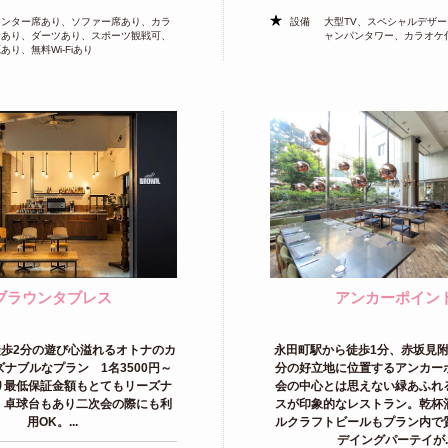
ウンター席あり、ソファー席あり、カラ
設備
大型TV、スペシャルデザ
ケあり、ダーツあり、スポーツ観戦可、
ャンパンタワー、カラオケ
あり、無料Wi-Fiあり
ブラウンタブレス
アンカーポイン
歩2分の遊び心溢れるオトナのカ
永田町駅から徒歩1分、赤坂見附
ナブルなプラン 1名3500円～
分の好立地に位置するアンカー
り最低保証金額もとてもリーズナ
会の中心とは思えない緑あふれ
。卓球台もあり二次会の際にも利
スが印象的なレストラン。乾杯
用OK。...
ルクラフトビールもプラン内で
デイングパーテイが..