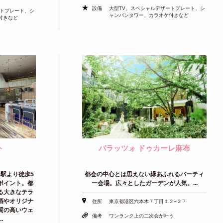
設備
大型TV、スペシャルデザートプレート、シ
ートプレート、シ
ャンパンタワー、カラオケ付きなど
付きなど
ト
パラッツォ ドゥカーレ麻布
駅より徒歩5
都会の中心とは思えない緑あふれるパーティ
ポイント。都
ー会場。広々としたガーデンが人気。...
る大きなテラ
酒やオリジナ
住所
東京都港区六本木７丁目１２−２７
質の高いウェ
備考
ワンランク上の二次会が叶う
.