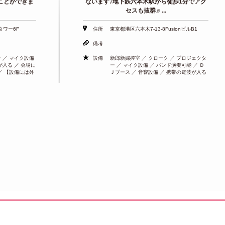
ことができま
ないます♪地下鉄六本木駅から徒歩1分でアク
セスも抜群♬...
タワー6F
住所
東京都港区六本木7-13-8FusionビルB1
備考
 ／ マイク設備
設備
新郎新婦控室 ／ クローク ／ プロジェクタ
が入る ／ 会場に
ー ／ マイク設備 ／ バンド演奏可能 ／ Ｄ
／ 【設備には外
Ｊブース ／ 音響設備 ／ 携帯の電波が入る