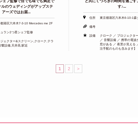
シェフ監修で目でも味でも満足で
と共にくつろぎの時間を過ごす
ナルのウェディングがアップステ
す♪...
アーズではお届...
住所
東京都港区六本木6-10-1森
都港区六本木7-3-10 Mercedes me 2F
備考
シュラン2つ星シェフ監修
設備
クローク ／ プロジェクター
／ 音響設備 ／ 携帯の電波
ジェクター&スクリーン,クローク,テラ
窓がある ／ 夜景が見える 
音響設備,天井高,駅近
注手配のものも含みます】
1
2
>