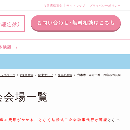
加盟店様募集
サイトマップ
プライバシーポリシー
トップページ
2次会会場
関東エリア
東京の会場
六本木・麻布十番・西麻布の会場
会会場一覧
追加費用がかかることなく結婚式二次会幹事代行が可能
となっ