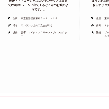
暖炉・・・ゴージャスなシャンデリアはまる
ュラン2つ星
で映画の1シーンに出てくるどこかのお城のよ
きるオリジ
うです。...
住所
東京都港区南麻布５－１１－１５
住所
東京
備考
ワンランク上の二次会が叶う
備考
ミ
設備
音響・マイク・スクリーン・プロジェクタ
設備
プロ
ー
ス,