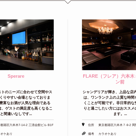
Sperare
FLARE（フレア）六本
ン前
ストのニーズに合わせて空間やス
シャンデリアが輝き、上品な店内の
くりやすい会場となっておりま
は、ワンランク上の上質な時間
豊富なお酒が人気な理由である
くことが可能です。非日常的な
e では、ゲストの満足度も高くなるこ
りと過ごしたい方にはおススメ
と間違いなしです...
ます。...
都港区六本木7-14-2 三清会館ビル B1F
住所
東京都港区六本木７-9-2 岡
ラオケあり
備考
カラオケあり