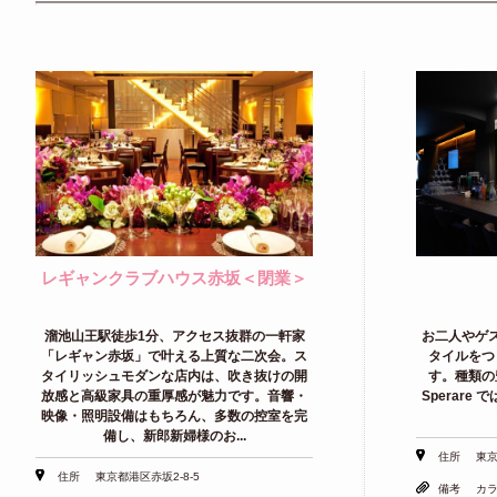
レギャンクラブハウス赤坂＜閉業＞
溜池山王駅徒歩1分、アクセス抜群の一軒家
お二人やゲ
「レギャン赤坂」で叶える上質な二次会。ス
タイルをつ
タイリッシュモダンな店内は、吹き抜けの開
す。種類の
放感と高級家具の重厚感が魅力です。音響・
Sperar
映像・照明設備はもちろん、多数の控室を完
備し、新郎新婦様のお...
住所
東京
住所
東京都港区赤坂2-8-5
備考
カ