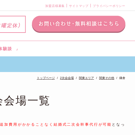
加盟店様募集
サイトマップ
プライバシーポリシー
トップページ
2次会会場
関東エリア
関東その他
鎌倉
会会場一覧
追加費用がかかることなく結婚式二次会幹事代行が可能
となっ