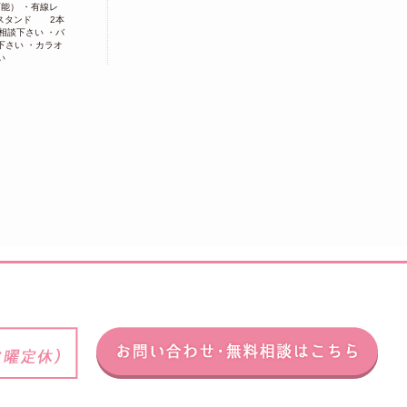
可能） ・有線レ
スタンド 2本
談下さい ・バ
さい ・カラオ
い