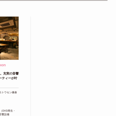
oon
舗。充実の音響
ーティーが叶
21トウセン鎌倉
（DVD再生・
 ・音響設備