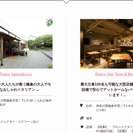
Rans kamakura
Rans the Sun＆M
い大人たちが集う鎌倉の大人でモ
最大立食100名も可能な大型店
なおしゃれイタリアン ...
設備で安心でアットホームなパ
います！...
川県鎌倉市雪ノ下1-5-38 こもれび禄岸
館1F
住所
神奈川県鎌倉市雪ノ下1-9-
ビルB1
備考
ロジェクター・スクリーンあり
設備
【映像】 ・プロジェクター
PC接続可能） 【音響】