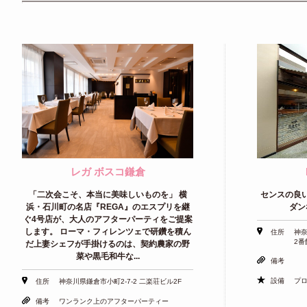
レガ ボスコ鎌倉
「二次会こそ、本当に美味しいものを」 横
センスの良
浜・石川町の名店『REGA』のエスプリを継
ダン
ぐ4号店が、大人のアフターパーティをご提案
します。 ローマ・フィレンツェで研鑽を積ん
住所
神奈
2番
だ上妻シェフが手掛けるのは、契約農家の野
菜や黒毛和牛な...
備考
設備
プ
住所
神奈川県鎌倉市小町2-7-2 二楽荘ビル2F
備考
ワンランク上のアフターパーティー