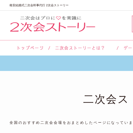
格安結婚式二次会幹事代行 2次会ストーリー
サロン紹介
会社概要
お客様の声
よくあるご質問
二次会ス
全国のおすすめ二次会会場をおまとめしたページになってい