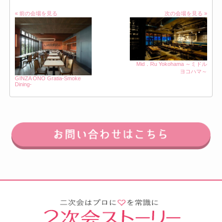
« 前の会場を見る
次の会場を見る »
Mid．Ru Yokohama ～ミドル
ヨコハマ～
GINZA ONO Gratia‐Smoke
Dining‐