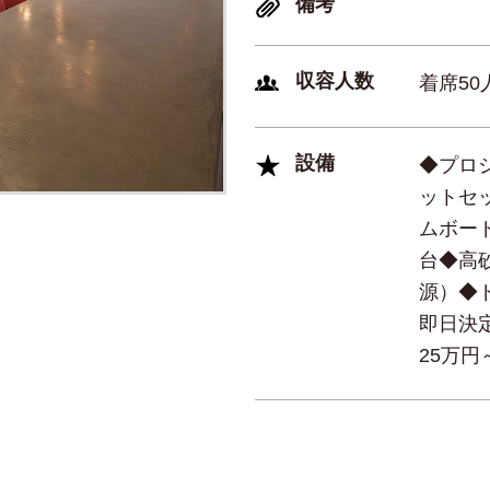
備考
収容人数
着席50
設備
◆プロ
ットセッ
ムボー
台◆高
源）◆
即日決
25万