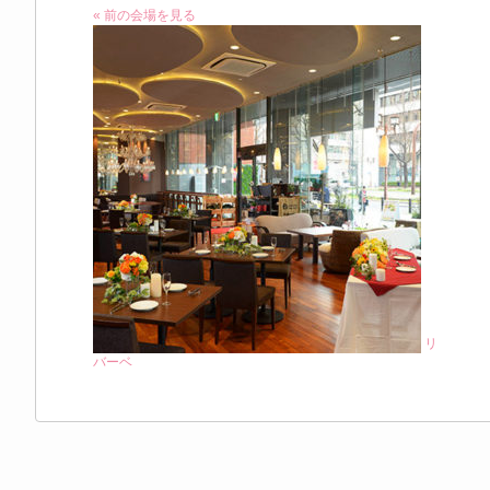
« 前の会場を見る
リ
バーベ