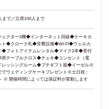
人まで／立席100人まで
ジェクター3機◆インターネット回線◆ケーキカ
ト◆クローク札◆音響設備◆Wi-Fi◆ウェルカ
ド◆フォトアイテムレンタル◆マイク2本◆受付
砂席テーブルクロス◆チェキ◆コンセント（電
ドレッシングルーム◆プチギフト籠◆イーゼル※
定でウェディングケーキプレゼント※土日祝：
円～ ※ 開催時間によっては保証料が変動します