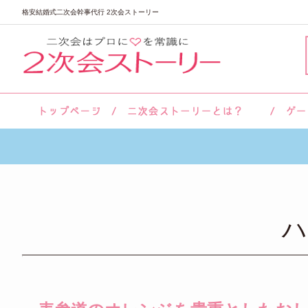
格安結婚式二次会幹事代行 2次会ストーリー
サロン紹介
会社概要
お客様の声
よくあるご質問
ハ