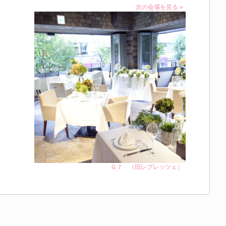
次の会場を見る »
Ｇ７ （旧レブレッツェ）