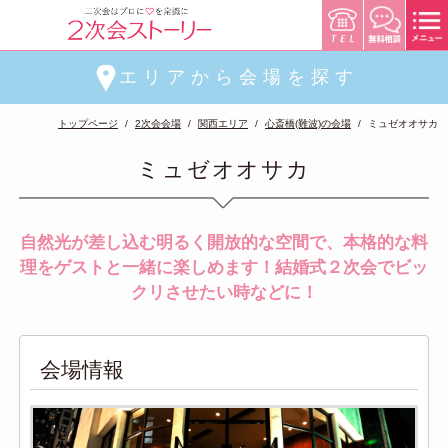
エリアから会場を探す
トップページ
2次会会場
関西エリア
心斎橋(難波)の会場
ミュゼオオサカ
ミュゼオオサカ
自然光が差し込む明るく開放的な空間で、本格的な料
理をゲストと一緒に楽しめます！結婚式２次会でビッ
クリさせたい時などに！
会場情報