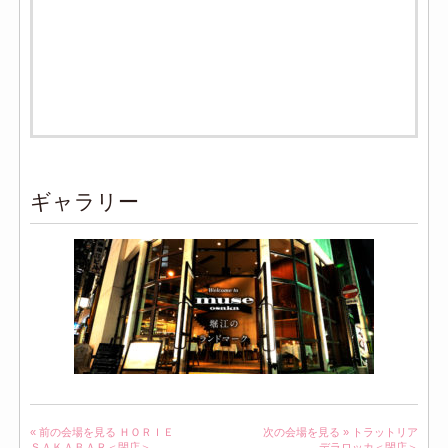
ギャラリー
« 前の会場を見る
ＨＯＲＩＥ
次の会場を見る »
トラットリア
ＳＡＫＡＢＡＲ＜閉店＞
デラロッカ＜閉店＞