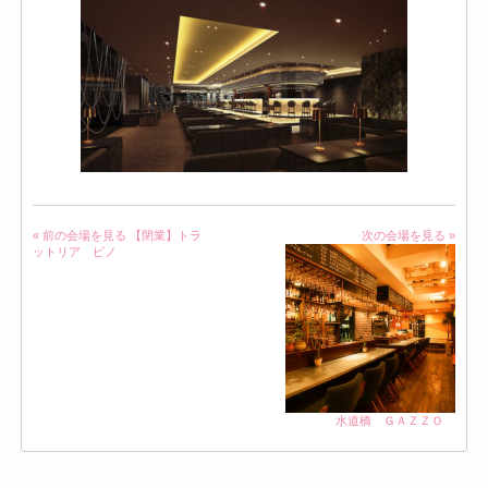
« 前の会場を見る
【閉業】トラ
次の会場を見る »
ットリア ピノ
水道橋 ＧＡＺＺＯ