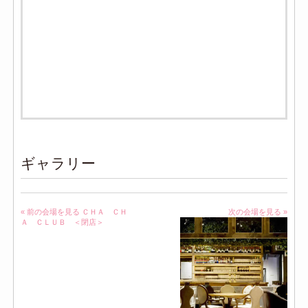
ギャラリー
« 前の会場を見る
ＣＨＡ ＣＨ
次の会場を見る »
Ａ ＣＬＵＢ ＜閉店＞