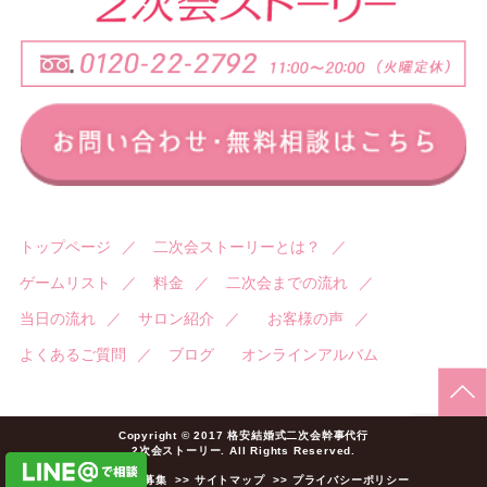
トップページ
／
二次会ストーリーとは？
／
ゲームリスト
／
料金
／
二次会までの流れ
／
当日の流れ
／
サロン紹介
／
お客様の声
／
よくあるご質問
／
ブログ
オンラインアルバム
Copyright © 2017 格安結婚式二次会幹事代行
2次会ストーリー. All Rights Reserved.
>> 加盟店様募集
>> サイトマップ
>> プライバシーポリシー