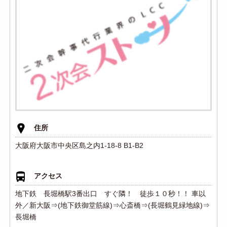
住所
大阪府大阪市中央区島之内1-18-8 B1-B2
アクセス
地下鉄 長堀橋駅3番出口 すぐ隣！ 徒歩１０秒！！ 車以
外／新大阪⇒(地下鉄御堂筋線)⇒心斎橋⇒(長堀鶴見緑地線)⇒
長堀橋