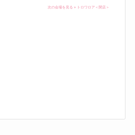
次の会場を見る »
トロワロア＜閉店＞