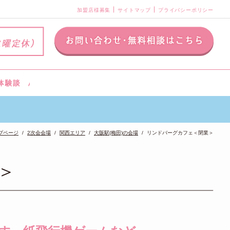
加盟店様募集
サイトマップ
プライバシーポリシー
プページ
2次会会場
関西エリア
大阪駅(梅田)の会場
リンドバーグカフェ＜閉業＞
＞