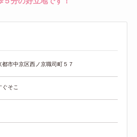
歩５分の好立地です！
京都市中京区西ノ京職司町５７
すぐそこ