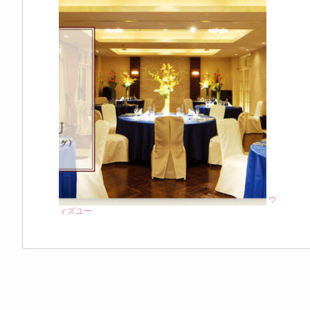
ウ
ィズユー