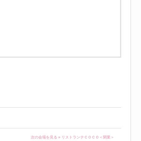
次の会場を見る »
リストランテＣＯＣＯ＜閉業＞