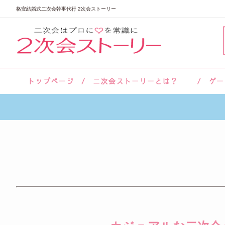
格安結婚式二次会幹事代行 2次会ストーリー
サロン紹介
会社概要
お客様の声
よくあるご質問