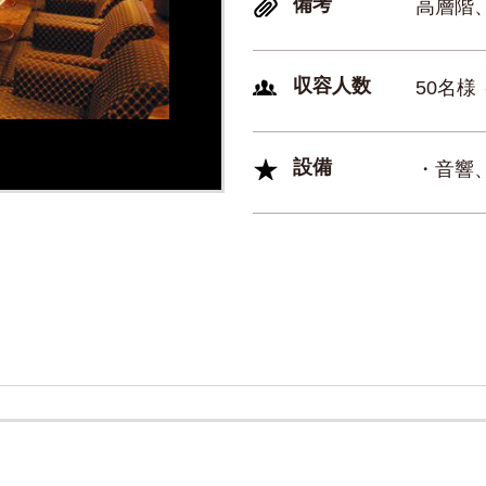
備考
高層階
収容人数
50名様
設備
・音響