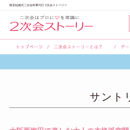
格安結婚式二次会幹事代行 2次会ストーリー
サロン紹介
会社概要
お客様の声
よくあるご質問
サント