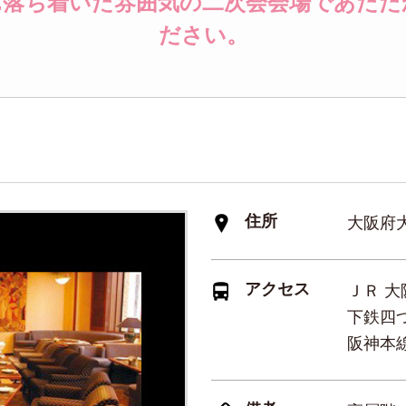
.落ち着いた雰囲気の二次会会場であた
ださい。
住所
大阪府大
アクセス
ＪＲ 大
下鉄四つ
阪神本線