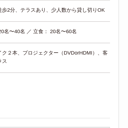
徒歩2分、テラスあり、少人数から貸し切りOK
20名〜40名 ／ 立食： 20名〜60名
ク２本、プロジェクター（DVDorHDMI）、客
ラス