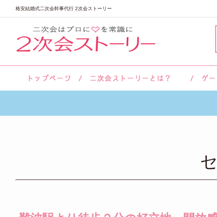
格安結婚式二次会幹事代行 2次会ストーリー
サロン紹介
会社概要
お客様の声
よくあるご質問