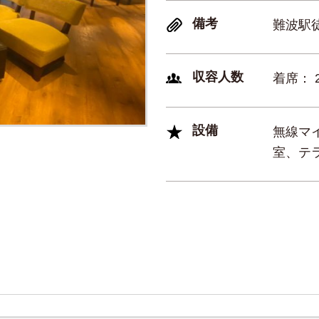
備考
難波駅
収容人数
着席： 
設備
無線マイ
室、テ