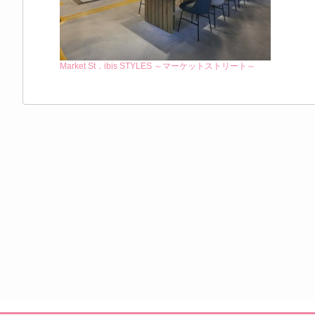
Market St．ibis STYLES ～マーケットストリート～