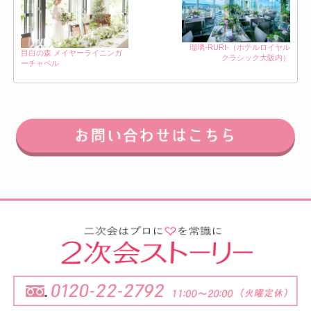
瑠璃-RURI-（ホテルロイヤル
目白の森 メイヤーライニンガ
クラシック大阪内）
ーチャペル