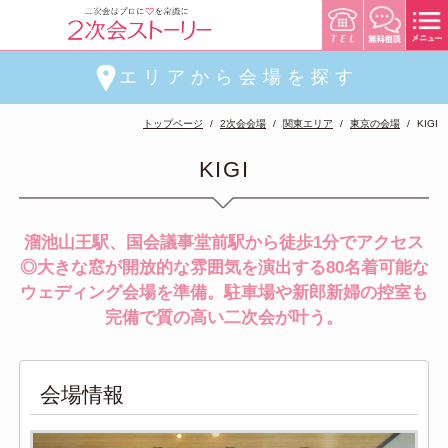
エリアから会場を探す
トップページ
2次会会場
関東エリア
東京の会場
KIGI
KIGI
溜池山王駅、国会議事堂前駅から徒歩1分でアクセス
◎大きな窓が開放的な雰囲気を演出する80名着可能な
ウェディング会場を準備。駐車場や新郎新婦の控室も
完備で質の高い二次会が叶う。
会場情報