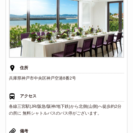
住所
兵庫県神戸市中央区神戸空港8番2号
アクセス
各線三宮駅(JR/阪急/阪神/地下鉄)から北側(山側)へ徒歩約2分
の所に 無料シャトルバスのバス停がございます。
備考