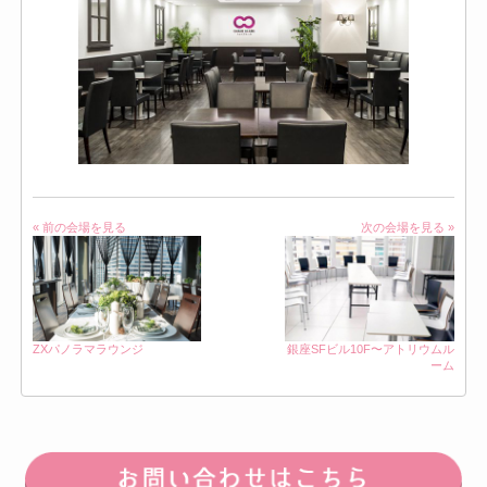
« 前の会場を見る
次の会場を見る »
ZXパノラマラウンジ
銀座SFビル10F〜アトリウムル
ーム