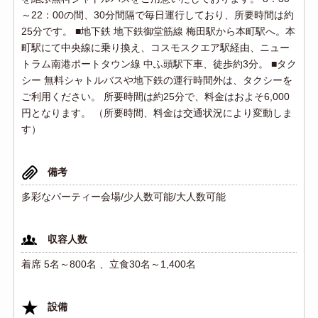
～22：00の間、30分間隔で毎日運行しており、所要時間は約
25分です。 ■地下鉄 地下鉄御堂筋線 梅田駅から本町駅へ。本
町駅にて中央線に乗り換え、コスモスクエア駅経由、ニュー
トラム南港ポートタウン線 中ふ頭駅下車、徒歩約3分。 ■タク
シー 無料シャトルバスや地下鉄の運行時間外は、タクシーを
ご利用ください。 所要時間は約25分で、料金はおよそ6,000
円となります。 （所要時間、料金は交通状況により変動しま
す）
備考
多彩なパーティー会場/少人数可能/大人数可能
収容人数
着席 5名～800名 、立食30名～1,400名
設備