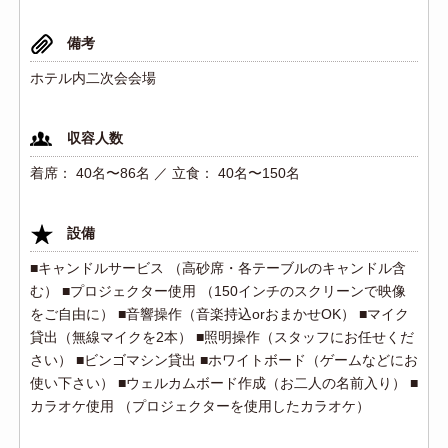
備考
ホテル内二次会会場
収容人数
着席： 40名〜86名 ／ 立食： 40名〜150名
設備
■キャンドルサービス （高砂席・各テーブルのキャンドル含
む） ■プロジェクター使用 （150インチのスクリーンで映像
をご自由に） ■音響操作（音楽持込orおまかせOK） ■マイク
貸出（無線マイクを2本） ■照明操作（スタッフにお任せくだ
さい） ■ビンゴマシン貸出 ■ホワイトボード（ゲームなどにお
使い下さい） ■ウェルカムボード作成（お二人の名前入り） ■
カラオケ使用 （プロジェクターを使用したカラオケ）