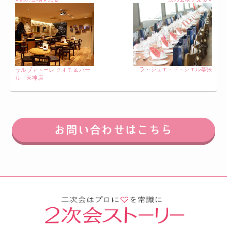
ラ・ジュエ・ド・シエル幕張
サルヴァトーレ クオモ & バー
ル 天神店