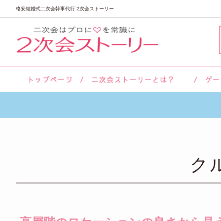
格安結婚式二次会幹事代行 2次会ストーリー
サロン紹介
会社概要
お客様の声
よくあるご質問
ク