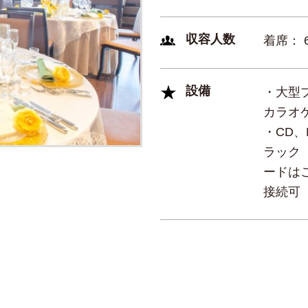
収容人数
着席： 
設備
・大型
カラオケ
・CD、
ラック
ードはご
接続可