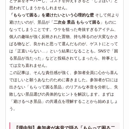
と予算をオーバーし、コストを抑えすぎると「しょぼい」と
思われてしまうかもしれません。
「もらって困る」を避けたいという心理的な壁
そして何より
避けたいのが、景品が「
二次会 景品 もらって困る
」ものに
なってしまうことです。ウケを狙った奇抜すぎるアイテム、
個人の趣味が強く反映された置物、持ち帰るのが大変なかさ
ばる物など、良かれと思って選んだものが、ゲストにとって
は「正直いらない…」という結果になることも。SNSで「困
る景品が当たった」などと投稿されてしまったら、幹事とし
ては立ち直れません。
この記事は、そんな責任感が強く、参加者全員に心から喜ん
でほしいと願うあなたのために書きました。参加者が口には
出さない「もらって困る景品」のリアルな本音を分析し、失
敗しない景品選びの具体的なヒントを解説します。まずは
「避けるべき景品」の共通点を理解することから始めましょ
う。
【理由別】参加者が本音で語る「もらって困る二