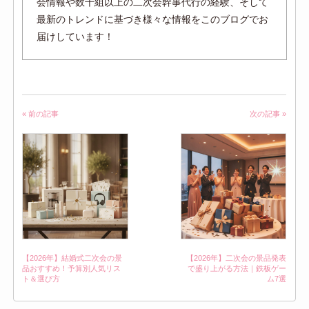
会情報や数千組以上の二次会幹事代行の経験、そして
最新のトレンドに基づき様々な情報をこのブログでお
届けしています！
« 前の記事
次の記事 »
【2026年】結婚式二次会の景
【2026年】二次会の景品発表
品おすすめ！予算別人気リス
で盛り上がる方法｜鉄板ゲー
ト＆選び方
ム7選