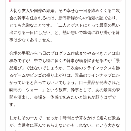
大切な友人や同僚の結婚。その幸せな一日を締めくくる二次
会の幹事を任されるのは、新郎新婦からの信頼の証であり、
とても光栄なことです。「二人とゲストにとって最高の思い
出になる一日にしたい」と、熱い想いで準備に取り掛かる幹
事は少なくありません。
会場の手配から当日のプログラム作成までやるべきことは山
積みですが、中でも特に多くの幹事が頭を悩ませるのが「景
品選び」ではないでしょうか。二次会のクライマックスを飾
るゲームやビンゴの盛り上がりは、景品のラインナップにか
かっていると言ってもいいでしょう。目玉景品が発表された
瞬間の「ウォー！」という歓声。幹事として、あの最高の瞬
間を演出し、会場を一体感で包みたいと誰もが願うはずで
す。
しかしその一方で、せっかく時間と予算をかけて選んだ景品
が、当選者に喜んでもらえないかもしれない、という大きな