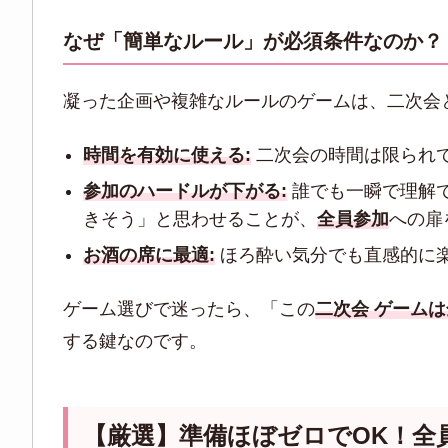
なぜ「簡単なルール」が必須条件なのか？
凝った企画や複雑なルールのゲームは、二次会
時間を有効に使える:
二次会の時間は限られ
参加のハードルが下がる:
誰でも一瞬で理解
きそう」と思わせることが、
全員参加
への扉
お酒の席に最適:
ほろ酔い気分でも直感的に
ゲーム選びで迷ったら、「この
二次会 ゲーム
する鍵なのです。
【厳選】準備ほぼゼロでOK！全