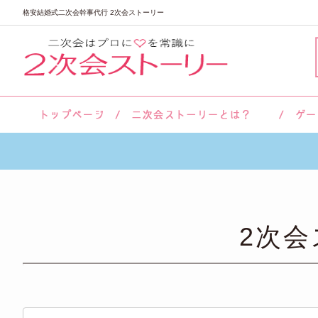
格安結婚式二次会幹事代行 2次会ストーリー
サロン紹介
会社概要
お客様の声
よくあるご質問
2次