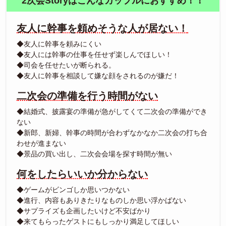
2次会Storyはこんなカップルにおすすめ！！
友人に幹事を頼めそうな人が居ない！
◆友人に幹事を頼みにくい
◆友人には幹事の仕事を任せず楽しんでほしい！
◆司会を任せたいが断られる。
◆友人に幹事を相談して嫌な顔をされるのが嫌だ！
二次会の準備を行う時間がない
◆結婚式、披露宴の準備が急がしてくて二次会の準備ができ
ない
◆新郎、新婦、幹事の時間が合わずなかなか二次会の打ち合
わせが進まない
◆景品の買い出し、二次会会場を探す時間が無い
何をしたらいいか分からない
◆ゲームがビンゴしか思いつかない
◆進行、内容もありきたりなものしか思い浮かばない
◆サプライズも企画したいけど不安ばかり
◆来てもらったゲストにもしっかり満足してほしい