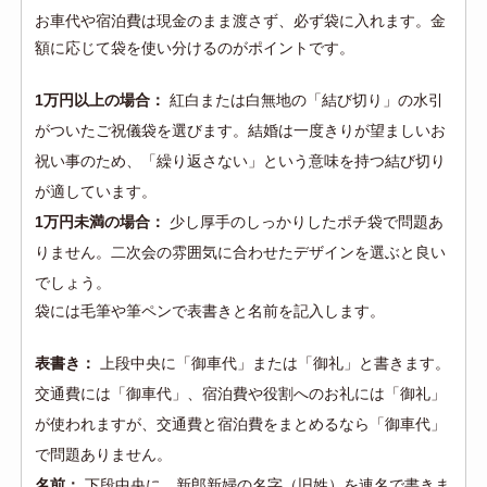
お車代や宿泊費は現金のまま渡さず、必ず袋に入れます。金
額に応じて袋を使い分けるのがポイントです。
1万円以上の場合：
紅白または白無地の「結び切り」の水引
がついたご祝儀袋を選びます。結婚は一度きりが望ましいお
祝い事のため、「繰り返さない」という意味を持つ結び切り
が適しています。
1万円未満の場合：
少し厚手のしっかりしたポチ袋で問題あ
りません。二次会の雰囲気に合わせたデザインを選ぶと良い
でしょう。
袋には毛筆や筆ペンで表書きと名前を記入します。
表書き：
上段中央に「御車代」または「御礼」と書きます。
交通費には「御車代」、宿泊費や役割へのお礼には「御礼」
が使われますが、交通費と宿泊費をまとめるなら「御車代」
で問題ありません。
名前：
下段中央に、新郎新婦の名字（旧姓）を連名で書きま