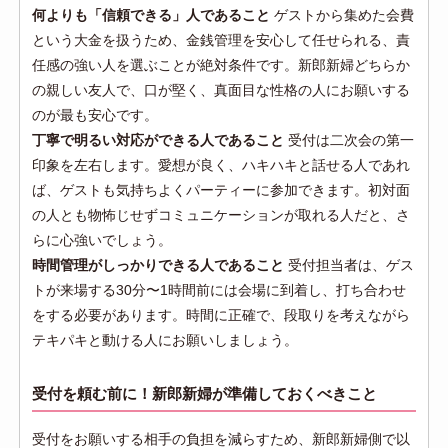
何よりも「信頼できる」人であること
ゲストから集めた会費
という大金を扱うため、金銭管理を安心して任せられる、責
任感の強い人を選ぶことが絶対条件です。新郎新婦どちらか
の親しい友人で、口が堅く、真面目な性格の人にお願いする
のが最も安心です。
丁寧で明るい対応ができる人であること
受付は二次会の第一
印象を左右します。愛想が良く、ハキハキと話せる人であれ
ば、ゲストも気持ちよくパーティーに参加できます。初対面
の人とも物怖じせずコミュニケーションが取れる人だと、さ
らに心強いでしょう。
時間管理がしっかりできる人であること
受付担当者は、ゲス
トが来場する30分〜1時間前には会場に到着し、打ち合わせ
をする必要があります。時間に正確で、段取りを考えながら
テキパキと動ける人にお願いしましょう。
受付を頼む前に！新郎新婦が準備しておくべきこと
受付をお願いする相手の負担を減らすため、新郎新婦側で以