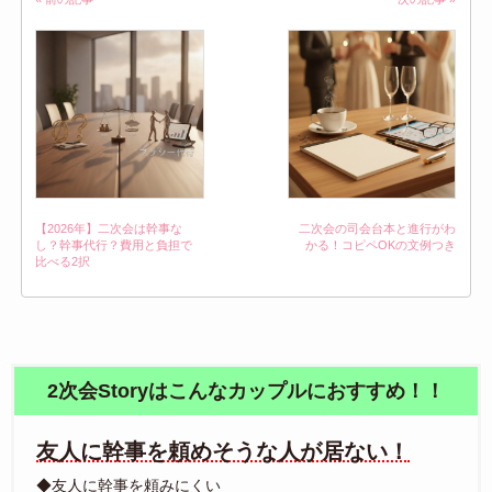
【2026年】二次会は幹事な
二次会の司会台本と進行がわ
し？幹事代行？費用と負担で
かる！コピペOKの文例つき
比べる2択
2次会Storyはこんなカップルにおすすめ！！
友人に幹事を頼めそうな人が居ない！
◆友人に幹事を頼みにくい