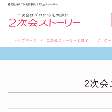
格安結婚式二次会幹事代行 2次会ストーリー
サロン紹介
会社概要
お客様の声
よくあるご質問
2次