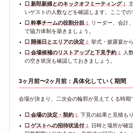
☐ 新郎新婦とのキックオフミーティング：
主
いゲストの人数などを確認します。ここでの
☐ 幹事チームの役割分担：
リーダー、会計、
で協力体制を築きましょう。
☐ 開催日とエリアの決定：
挙式・披露宴から
☐ 会場候補のリストアップと下見予約：
人数
の空き状況も確認しておきましょう。
3ヶ月前〜2ヶ月前：具体化していく期間
会場が決まり、二次会の輪郭が見えてくる時期
☐ 会場の決定・契約：
下見の結果と見積もり
☐ ゲストへの招待状送付：
日時と場所が確定