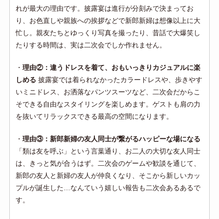
れが最大の理由です。披露宴は進行が分刻みで決まってお
り、お色直しや親族への挨拶などで新郎新婦は想像以上に大
忙し。親友たちとゆっくり写真を撮ったり、昔話で大爆笑し
たりする時間は、実は二次会でしか作れません。
・
理由②：違うドレスを着て、おもいっきりカジュアルに楽
しめる
披露宴では着られなかったカラードレスや、歩きやす
いミニドレス、お洒落なパンツスーツなど、二次会だからこ
そできる自由なスタイリングを楽しめます。ゲストも肩の力
を抜いてリラックスできる最高の空間になります。
・
理由③：新郎新婦の友人同士が繋がるハッピーな場になる
「類は友を呼ぶ」という言葉通り、お二人の大切な友人同士
は、きっと気が合うはず。二次会のゲームや歓談を通じて、
新郎の友人と新婦の友人が仲良くなり、そこから新しいカッ
プルが誕生した…なんていう嬉しい報告も二次会あるあるで
す。