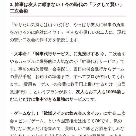
3. 幹事は友人に頼まない！今の時代の「ラクして賢い」
二次会術
「やりたい気持ちは山々だけど、やっぱり友人に幹事の負担
をかけるのは絶対にイヤ！」 そんな心優しいお二人に、現代
の賢い二次会の作り方を伝授します。
・
大本命！「幹事代行サービス」に丸投げする
今、二次会を
やるカップルに爆発的に人気なのが「幹事代行サービス」で
す。事前の出欠管理、会場探し、当日の司会進行からゲーム
の景品手配、お釣りの準備まで、すべてプロが代行してくれ
ます。 費用も「ゲストの会費に数千円上乗せするだけ（自己
負担0円）」というプランが多く、
友人もお二人も100%楽し
むことだけに集中できる最強のサービス
です。
・
ゲームなし！「歓談メインの飲み会スタイル」にする
二次
会＝ビンゴゲーム、という固定概念は捨ててOKです。気の
置けない友人だけを集めて、美味しいご飯とお酒を楽しみな