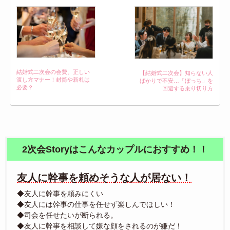
結婚式二次会の会費、正しい
【結婚式二次会】知らない人
渡し方マナー！封筒や新札は
ばかりで不安…「ぼっち」を
必要？
回避する乗り切り方
2次会Storyはこんなカップルにおすすめ！！
友人に幹事を頼めそうな人が居ない！
◆友人に幹事を頼みにくい
◆友人には幹事の仕事を任せず楽しんでほしい！
◆司会を任せたいが断られる。
◆友人に幹事を相談して嫌な顔をされるのが嫌だ！