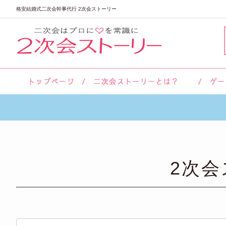
格安結婚式二次会幹事代行 2次会ストーリー
サロン紹介
会社概要
お客様の声
よくあるご質問
2次