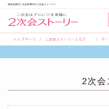
格安結婚式二次会幹事代行 2次会ストーリー
サロン紹介
会社概要
お客様の声
よくあるご質問
2次