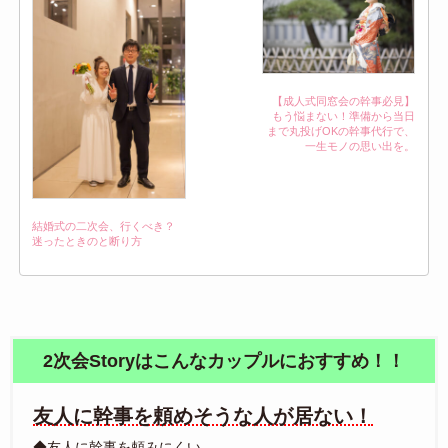
【成人式同窓会の幹事必見】
もう悩まない！準備から当日
まで丸投げOKの幹事代行で、
一生モノの思い出を。
結婚式の二次会、行くべき？
迷ったときのと断り方
2次会Storyはこんなカップルにおすすめ！！
友人に幹事を頼めそうな人が居ない！
◆友人に幹事を頼みにくい